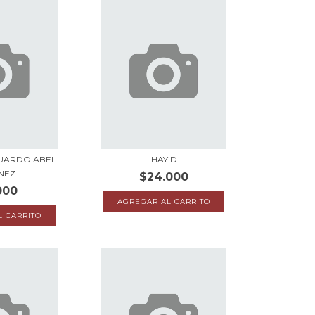
DUARDO ABEL
HAY D
NEZ
$24.000
000