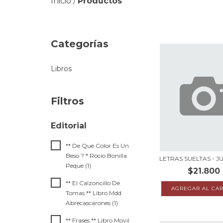
Inicio
Productos
/
Categorías
Libros
Filtros
** De Que Color Es Un
Beso ? * Rocio Bonilla
LETRAS SUELTAS - J
Peque (1)
$21.800
** El Calzoncillo De
Tomas ** Libro Mdd
Abrecascarones (1)
** Frases ** Libro Movil