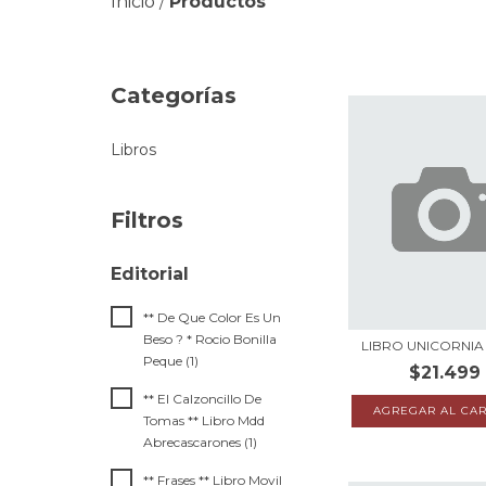
Inicio
Productos
/
Categorías
Libros
Filtros
** De Que Color Es Un
Beso ? * Rocio Bonilla
LIBRO UNICORNIA 1
Peque (1)
$21.499
** El Calzoncillo De
Tomas ** Libro Mdd
Abrecascarones (1)
** Frases ** Libro Movil