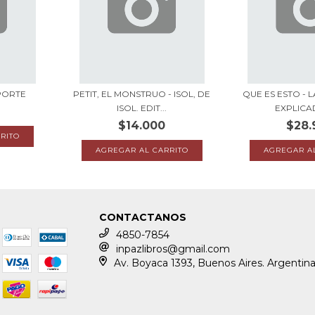
PORTE
PETIT, EL MONSTRUO - ISOL, DE
QUE ES ESTO - 
ISOL. EDIT...
EXPLICAD
$14.000
$28.
CONTACTANOS
4850-7854
inpazlibros@gmail.com
Av. Boyaca 1393, Buenos Aires. Argentin