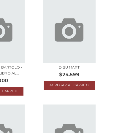
E BARTOLO -
DIBU MART
IBRO AL...
$24.599
900