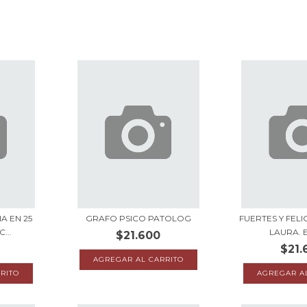
A EN 25
GRAFO PSICO PATOLOG
FUERTES Y FELI
...
LAURA. E
$21.600
$21.