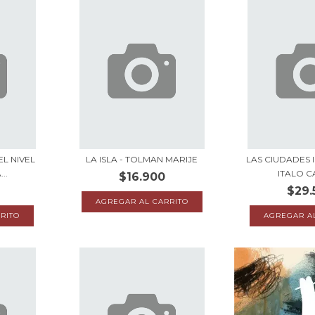
EL NIVEL
LA ISLA - TOLMAN MARIJE
LAS CIUDADES I
..
ITALO CA
$16.900
$29.