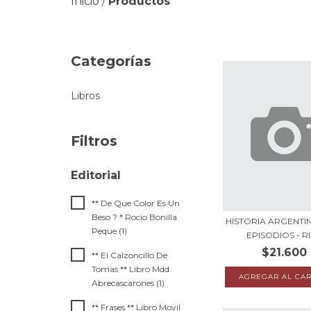
Inicio
Productos
/
Categorías
Libros
Filtros
** De Que Color Es Un
Beso ? * Rocio Bonilla
HISTORIA ARGENTIN
Peque (1)
EPISODIOS - RIC
$21.600
** El Calzoncillo De
Tomas ** Libro Mdd
Abrecascarones (1)
** Frases ** Libro Movil