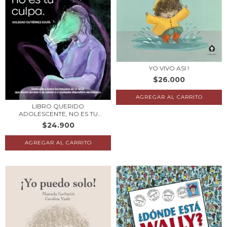
YO VIVO ASI !
$26.000
LIBRO QUERIDO
ADOLESCENTE, NO ES TU
CULP...
$24.900