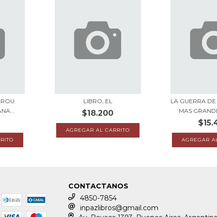
DROU.
LIBRO, EL
LA GUERRA D
NA...
MAS GRANDE
$18.200
$15.
CONTACTANOS
4850-7854
inpazlibros@gmail.com