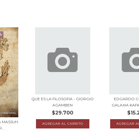
QUE ES LA FILOSOFIA - GIORGIO
EDGARDO C
AGAMBEN
GALAXIA KAFK
$29.700
$15.
 MASSUH.
...