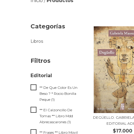
Inicio
Productos
/
Categorías
Libros
Filtros
** De Que Color Es Un
Beso ? * Rocio Bonilla
Peque (1)
** El Calzoncillo De
Tomas ** Libro Mdd
DEGÜELLO. GABRIELA
Abrecascarones (1)
EDITORIAL ADR
$17.000
** Frases ** Libro Movil